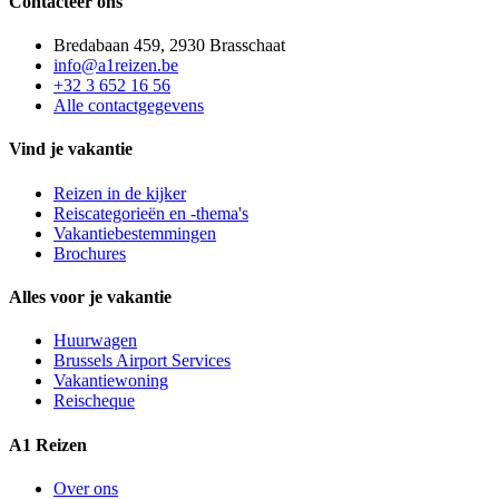
Contacteer ons
Bredabaan 459, 2930 Brasschaat
info@a1reizen.be
+32 3 652 16 56
Alle contactgegevens
Vind je vakantie
Reizen in de kijker
Reiscategorieën en -thema's
Vakantiebestemmingen
Brochures
Alles voor je vakantie
Huurwagen
Brussels Airport Services
Vakantiewoning
Reischeque
A1 Reizen
Over ons