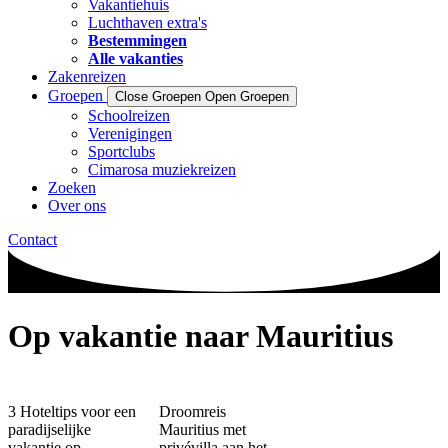
Vakantiehuis
Luchthaven extra's
Bestemmingen
Alle vakanties
Zakenreizen
Groepen
Close Groepen
Open Groepen
Schoolreizen
Verenigingen
Sportclubs
Cimarosa muziekreizen
Zoeken
Over ons
Contact
Op vakantie naar Mauritius
3 Hoteltips voor een
Droomreis
paradijselijke
Mauritius met
vakantie op
privévilla aan het